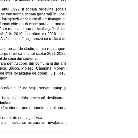
 anul 1992 şi şcoala redevine şcoală
8 se transformă şcoala generală în Liceu
 înfiinţează doar o clasă de filologie cu
 format câte două clase paralele, una de
7 s-a redus din nou o clasă aşa încât din
 până în 2010. Începând cu 2010 liceul
 Astăzi liceul funcţionează cu o clasă de
clase pe an de studiu, prima restrângere
lase pe nivel ca în anul şcolar 2021-2022.
ul de copii din comună.
oală pentru copiii din comună şi din alte
ăşanca, Băicoi, Ploieşti, Câmpina, Moreni)
or între localitatea de domiciliu şi liceu.
sport.
să din 25 de staţii, server, laptop şi
u baza materiala necesară desfăşurarii
tudiate.
fac eforturi pentru înnoirea continuă a
orelor de educaţie fizica.
 de ani, ceea ce asigură un învăţământ