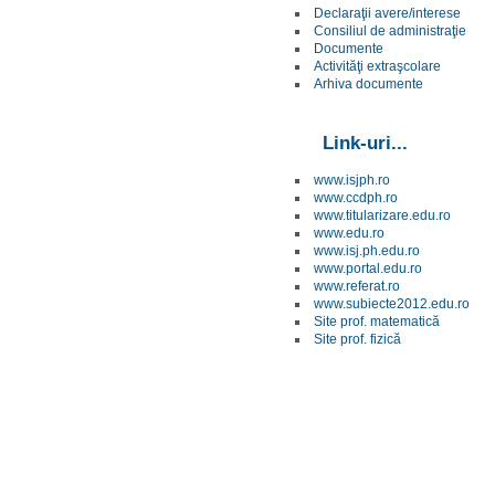
Declaraţii avere/interese
Consiliul de administraţie
Documente
Activităţi extraşcolare
Arhiva documente
Link-uri...
www.isjph.ro
www.ccdph.ro
www.titularizare.edu.ro
www.edu.ro
www.isj.ph.edu.ro
www.portal.edu.ro
www.referat.ro
www.subiecte2012.edu.ro
Site prof. matematică
Site prof. fizică