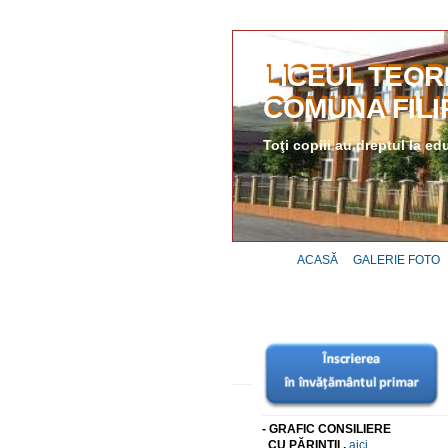
LICEUL TEOR
COMUNA FILI
Toţi copiii au dreptul la ed
ACASĂ
GALERIE FOTO
- GRAFIC CONSILIERE
CU PĂRINŢII ,
aici