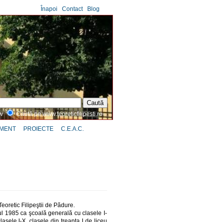
Înapoi
|
Contact
|
Blog
ww
Caută pe www.teoreticfilipesti.ro
MENT
PROIECTE
C.E.A.C.
Teoretic Filipeştii de Pădure.
l 1985 ca şcoală generală cu clasele I-
asele I-X, clasele din treapta I de liceu