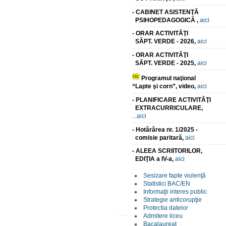
- CABINET ASISTENŢĂ
PSIHOPEDAGOGICĂ ,
aici
- ORAR ACTIVITĂŢI
SĂPT. VERDE - 2026,
aici
- ORAR ACTIVITĂŢI
SĂPT. VERDE - 2025,
aici
Programul naţional
“Lapte şi corn”, video,
aici
- PLANIFICARE ACTIVITĂŢI
EXTRACURRICULARE,
...aici
- Hotărârea nr. 1/2025 -
comisie paritară,
aici
- ALEEA SCRIITORILOR,
EDIŢIA a IV-a,
aici
Sesizare fapte violenţă
Statistici BAC/EN
Informaţii interes public
Strategie anticorupţie
Protectia datelor
Admitere liceu
Bacalaureat