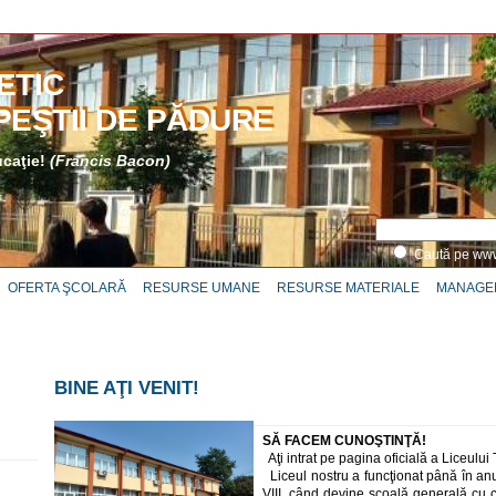
ETIC
PEŞTII DE PĂDURE
ucaţie!
(Francis Bacon)
Caută pe w
OFERTA ŞCOLARĂ
RESURSE UMANE
RESURSE MATERIALE
MANAGE
BINE AŢI VENIT!
SĂ FACEM CUNOŞTINŢĂ!
Aţi intrat pe pagina oficială a Liceului 
Liceul nostru a funcţionat până în anu
VIII, când devine şcoală generală cu cl