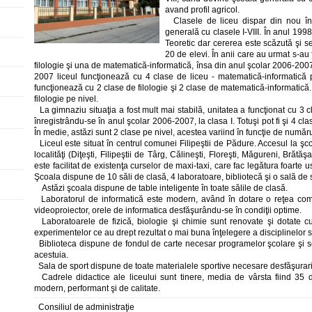
avand profil agricol.
Clasele de liceu dispar din nou în
generală cu clasele I-VIII. În anul 199
Teoretic dar cererea este scăzută şi se
20 de elevi. În anii care au urmat s-au
filologie şi una de matematică-informatică, însa din anul şcolar 2006-200
2007 liceul funcţionează cu 4 clase de liceu - matematică-informatică
funcţionează cu 2 clase de filologie şi 2 clase de matematică-informatică.
filologie pe nivel.
La gimnaziu situaţia a fost mult mai stabilă, unitatea a funcţionat cu 3 
înregistrându-se în anul şcolar 2006-2007, la clasa I. Totuşi pot fi şi 4 c
În medie, astăzi sunt 2 clase pe nivel, acestea variind în funcţie de număr
Liceul este situat în centrul comunei Filipeştii de Pădure. Accesul la şc
localităţi (Diţeşti, Filipeştii de Târg, Călineşti, Floreşti, Măgureni, Brăt
este facilitat de existenţa curselor de maxi-taxi, care fac legătura foarte us
Şcoala dispune de 10 săli de clasă, 4 laboratoare, bibliotecă şi o sală de 
Astăzi şcoala dispune de table inteligente în toate sălile de clasă.
Laboratorul de informatică este modern, având în dotare o reţea compu
videoproiector, orele de informatica desfăşurându-se în condiţii optime.
Laboratoarele de fizică, biologie şi chimie sunt renovate şi dotate c
experimentelor ce au drept rezultat o mai buna înţelegere a disciplinelor s
Biblioteca dispune de fondul de carte necesar programelor şcolare şi se 
acestuia.
Sala de sport dispune de toate materialele sportive necesare desfăşurarii 
Cadrele didactice ale liceului sunt tinere, media de vârsta fiind 35
modern, performant şi de calitate.
Consiliul de administraţie